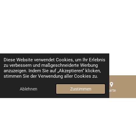
Diese Website verwendet Cookies, um Ihr Erlebnis
zu verbessern und maßgeschneiderte Werbung
anzuzeigen. Indem Sie auf „Akzeptieren“ klicken,
stimmen Sie der Verwendung aller Cookies zu.
Ablehnen
Zustimmen
E-Mail
Telefon
Karte
TOP