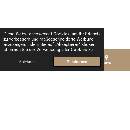
Diese Website verwendet Cookies, um Ihr Erlebnis
zu verbessern und maßgeschneiderte Werbung
anzuzeigen. Indem Sie auf „Akzeptieren“ klicken,
stimmen Sie der Verwendung aller Cookies zu.
Ablehnen
Zustimmen
E-Mail
Telefon
Karte
TOP
Telefon 02173 - 99 35 38 6