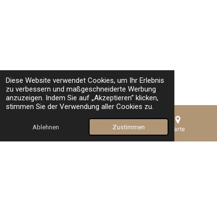
Diese Website verwendet Cookies, um Ihr Erlebnis
zu verbessern und maßgeschneiderte Werbung
anzuzeigen. Indem Sie auf „Akzeptieren“ klicken,
stimmen Sie der Verwendung aller Cookies zu.
Ablehnen
Zustimmen
E-Mail
Telefon
Karte
TOP